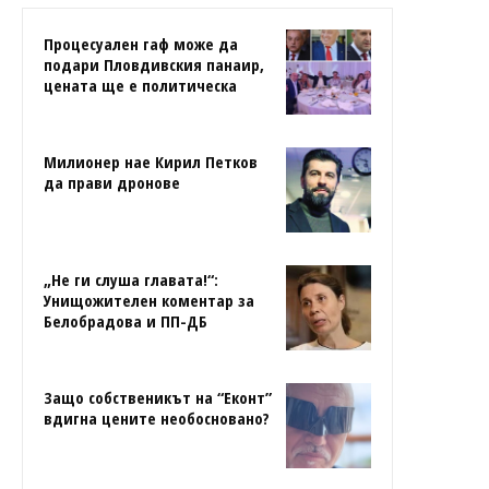
Процесуален гаф може да
подари Пловдивския панаир,
цената ще е политическа
Милионер нае Кирил Петков
да прави дронове
„Не ги слуша главата!“:
Унищожителен коментар за
Белобрадова и ПП-ДБ
Защо собственикът на “Еконт”
вдигна цените необосновано?