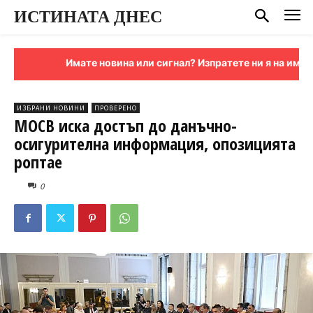
ИСТИНАТА ДНЕС
Имате новина или сигнал? Изпратете ни я на имейл:
s
ИЗБРАНИ НОВИНИ
ПРОВЕРЕНО
МОСВ иска достъп до данъчно-
осигурителна информация, опозицията
роптае
0