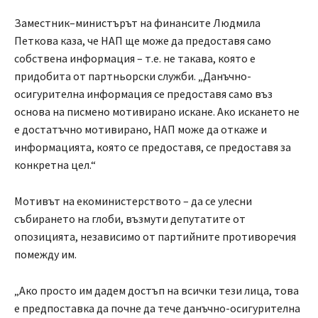
Заместник–министърът на финансите Людмила
Петкова каза, че НАП ще може да предоставя само
собствена информация – т.е. не такава, която е
придобита от партньорски служби. „Данъчно-
осигурителна информация се предоставя само въз
основа на писмено мотивирано искане. Ако искането не
е достатъчно мотивирано, НАП може да откаже и
информацията, която се предоставя, се предоставя за
конкретна цел.“
Мотивът на екоминистерството – да се улесни
събирането на глоби, възмути депутатите от
опозицията, независимо от партийните противоречия
помежду им.
„Ако просто им дадем достъп на всички тези лица, това
е предпоставка да почне да тече данъчно-осигурителна