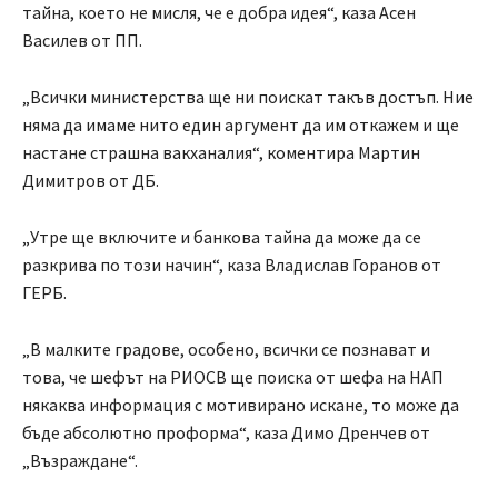
тайна, което не мисля, че е добра идея“, каза Асен
Василев от ПП.
„Всички министерства ще ни поискат такъв достъп. Ние
няма да имаме нито един аргумент да им откажем и ще
настане страшна вакханалия“, коментира Мартин
Димитров от ДБ.
„Утре ще включите и банкова тайна да може да се
разкрива по този начин“, каза Владислав Горанов от
ГЕРБ.
„В малките градове, особено, всички се познават и
това, че шефът на РИОСВ ще поиска от шефа на НАП
някаква информация с мотивирано искане, то може да
бъде абсолютно проформа“, каза Димо Дренчев от
„Възраждане“.