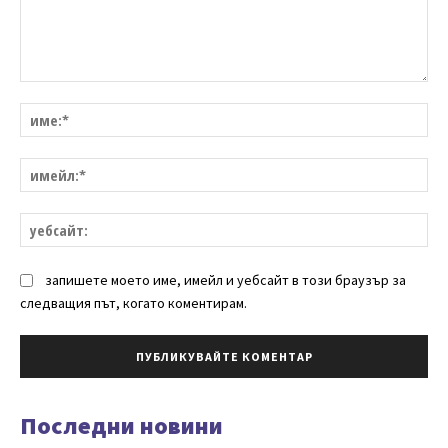
Коментар:
им
им
уе
запишете моето име, имейл и уебсайт в този браузър за
следващия път, когато коментирам.
Последни новини