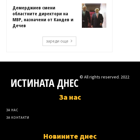
Демерджиев смени
областните директори на
МВР, назначени от Кандев и
Дечев
зареди още
© All rights reserved. 2022
ИСТИНАТА ДНЕС
За нас
ЗА НАС
ЗА КОНТАКТИ
Новините днес