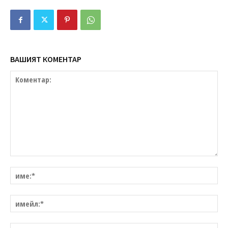
ВАШИЯТ КОМЕНТАР
Коментар:
им
им
уе