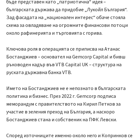
бъде представен като „патриотична“ идея –
българската държава да придобие „Лукойл България“.
Зад фасадата на „национален интерес“ обаче стояла
схема за овладяване на огромните финансови потоци
около рафинерията и търговията с горива.
Ключова роля в операцията се приписва на Атанас
Бостанджиев – основател на Gemcorp Capital и бивш
ръководен кадър във VTB Capital UK – структура на
руската държавна банка VTB.
Името на Бостанджиев не е непознато в българската
политика и бизнес. През 2022 г. Gemcorp подписа
меморандум с правителството на Кирил Петков за
участие в зеления преход на България, а наскоро
Бостанджиев стана и собственик на ПФК Левски.
Според източниците именно около него и Копринков се