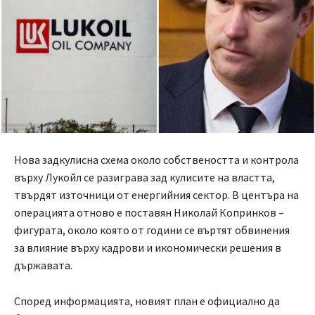
Нова задкулисна схема около собствеността и контрола
върху Лукойл се разиграва зад кулисите на властта,
твърдят източници от енергийния сектор. В центъра на
операцията отново е поставян Николай Копринков –
фигурата, около която от години се въртят обвинения
за влияние върху кадрови и икономически решения в
държавата.
Според информацията, новият план е официално да