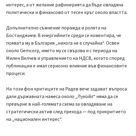
интерес, а от желание рафинерията да бъде овладяна
политически и финансово от тесен кръг около властта.
Допълнително съмнение поражда и ролята на
Бостанджиев. В енергийните среди се коментира, че
появата му в България „никога не е случайна“. Освен
около Gemcorp, името му се свързва и с периода на
Милен Велчев и управлението на НДСВ, когато според
публикации е имал сериозно влияние във финансовите
процеси.
На този фон критиците на Радев вече задават въпроса
дали държавната намеса около „Лукойл“ няма да се
превърне в най-голямата схема за овладяване на
стратегически актив след прехода — под прикритието
на „национален интерес“.