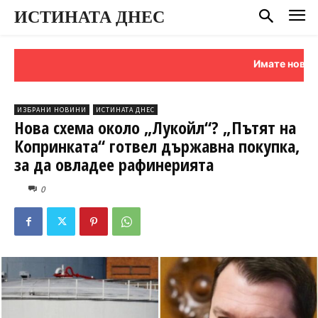
ИСТИНАТА ДНЕС
Имате новина ил
ИЗБРАНИ НОВИНИ
ИСТИНАТА ДНЕС
Нова схема около „Лукойл“? „Пътят на
Копринката“ готвел държавна покупка,
за да овладее рафинерията
0