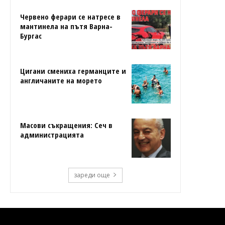
Червено ферари се натресе в
мантинела на пътя Варна-
Бургас
Цигани смениха германците и
англичаните на морето
Масови съкращения: Сеч в
администрацията
зареди още