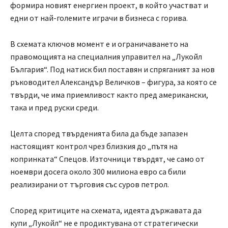
формира новият енергиен проект, в който участват и
едни от най-големите играчи в бизнеса с горива.
В схемата ключов момент е и ограничаването на
правомощията на специалния управител на „Лукойл
България“. Под натиск бил поставян и спряганият за нов
ръководител Александър Величков – фигура, за която се
твърди, че има приемливост както пред американски,
така и пред руски среди.
Целта според твърденията била да бъде запазен
настоящият контрол чрез близкия до „пътя на
копринката“ Спецов. Източници твърдят, че само от
ноември досега около 300 милиона евро са били
реализирани от търговия със суров петрол.
Според критиците на схемата, идеята държавата да
купи „Лукойл“ не е продиктувана от стратегически